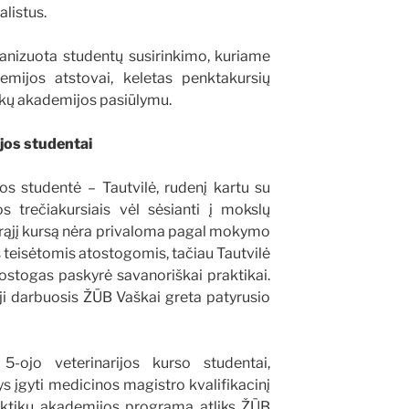
listus.
nizuota studentų susirinkimo, kuriame
emijos atstovai, keletas penktakursių
kų akademijos pasiūlymu.
jos studentai
os studentė
–
Tautvilė, rudenį kartu su
os trečiakursiais vėl sėsianti į mokslų
trąjį kursą nėra privaloma pagal mokymo
teisėtomis atostogomis, tačiau Tautvilė
ostogas paskyrė savanoriškai praktikai.
ji darbuosis ŽŪB Vaškai greta patyrusio
-ojo veterinarijos kurso studentai,
s įgyti medicinos magistro kvalifikacinį
raktikų akademijos programą atliks ŽŪB