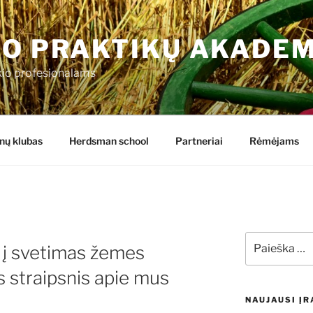
IO PRAKTIKŲ AKADEM
ūkio profesionalams
ų klubas
Herdsman school
Partneriai
Rėmėjams
Ieškoti:
ai į svetimas žemes
s straipsnis apie mus
NAUJAUSI ĮR