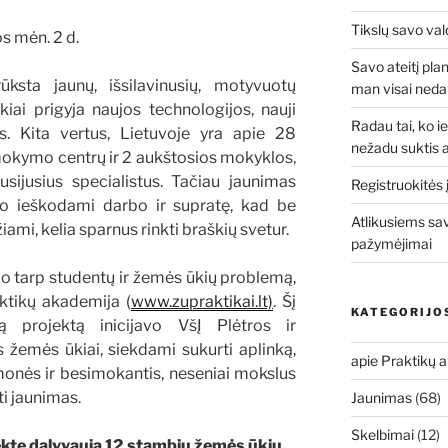
Tikslų savo val
os mėn. 2 d.
Savo ateitį pla
sta jaunų, išsilavinusių, motyvuotų
man visai neda
kiai prigyja naujos technologijos, nauji
Radau tai, ko ieš
s. Kita vertus, Lietuvoje yra apie 28
nežadu suktis a
mokymo centrų ir 2 aukštosios mokyklos,
sijusius specialistus. Tačiau jaunimas
Registruokitės
mo ieškodami darbo ir supratę, kad be
Atlikusiems sav
žiami, kelia sparnus rinkti braškių svetur.
pažymėjimai
mo tarp studentų ir žemės ūkių problemą,
ktikų akademija (
www.zupraktikai.lt)
. Šį
KATEGORIJO
šką projektą inicijavo VšĮ Plėtros ir
 žemės ūkiai, siekdami sukurti aplinką,
apie Praktikų 
monės ir besimokantis, neseniai mokslus
ti jaunimas.
Jaunimas
(68)
Skelbimai
(12)
kte dalyvauja 12 stambių žemės ūkių