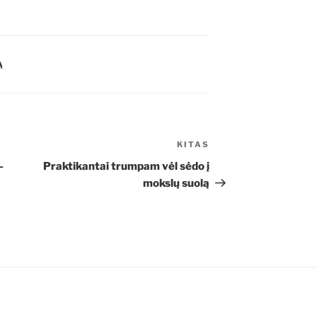
Ą
KITAS
Kitas
įrašas
–
Praktikantai trumpam vėl sėdo į
mokslų suolą