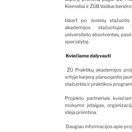
Kiemeliai ir ŽŪB Vaškai bendro
Iškart po Joninių stažuoti
akademijos stažuotojas T
universiteto absolventas, pasi
specialybę.
Kviečiame dalyvauti
ŽŪ Praktikų akademijos proj
srityje karjerą planuojantis ja
stažuotės ir praktikos program
Projekto partneriais kvieči
mokymo įstaigas, organizacija
idėja priimtina.
Daugiau informacijos apie proje