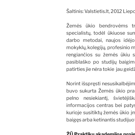
Šaltinis: Valstietis.lt, 2012 Liep
Žemės ūkio bendrovėms trūk
specialistų, todėl ūkiuose sun
darbo metodai, naujos idėjo
mokyklų, kolegijų, profesinio 
rengiančios su žemės ūkiu su
pasiblaško po studijų baigi
patirties jie nėra tokie jau geid
Norint išspręsti nesusikalbėji
buvo sukurta Žemės ūkio pra
pelno nesiekiantį, švietėji
informacijos centras bei patys
kurioje susitiktų žemės ūkio į
baigęs arba ketinantis studijuo
ŽŪ Praktikų akademijos proje