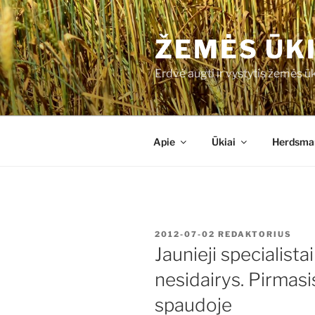
Eiti
prie
ŽEMĖS ŪK
turinio
Erdvė augti ir vystytis žemės 
Apie
Ūkiai
Herdsman
PASKELBTA
2012-07-02
REDAKTORIUS
Jaunieji specialist
nesidairys. Pirmasi
spaudoje