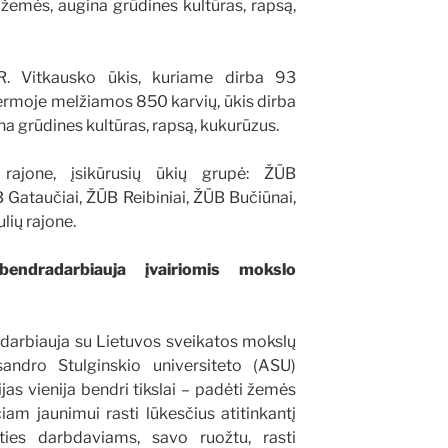
žemės, augina grūdines kultūras, rapsą,
R. Vitkausko ūkis, kuriame dirba 93
ermoje melžiamos 850 karvių, ūkis dirba
a grūdines kultūras, rapsą, kukurūzus.
o rajone, įsikūrusių ūkių grupė: ŽŪB
B Gataučiai, ŽŪB Reibiniai, ŽŪB Bučiūnai,
lių rajone.
ndradarbiauja įvairiomis mokslo
darbiauja su Lietuvos sveikatos mokslų
sandro Stulginskio universiteto (ASU)
ijas vienija bendri tikslai – padėti žemės
čiam jaunimui rasti lūkesčius atitinkantį
ties darbdaviams, savo ruožtu, rasti