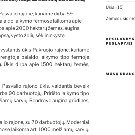
Ūkiai
(15)
asvalio rajone, kuriame dirba 59
Žemės ūkio mo
 palaido laikymo fermose laikoma apie
rba apie 2000 hektarų žemės, augina
psą, vysto žolių sėklininkystę.
APSILANKYK
PUSLAPYJE!
ivystantis ūkis
Pakruojo rajone, kuriame
įrengtoje palaido laikymo tipo fermoje
. Ūkis dirba apie 1500 hektarų žemės,
.
MŪSŲ DRAUGA
 Pasvalio rajono ūkis, valdantis beveik
ba 90 darbuotojų. Pririšto laikymo tipo
iamų karvių. Bendrovė augina grūdines,
alio rajone,
su 70 darbuotojų. Moderniai
mose laikoma arti 1000 melžiamų karvių.