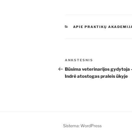
KATEGORIJOS
APIE PRAKTIKŲ AKADEMIJ
Navigacija
Ankstesnis
ANKSTESNIS
tarp
įrašas
Būsima veterinarijos gydytoja 
Indrė atostogas praleis ūkyje
įrašų
Sistema: WordPress