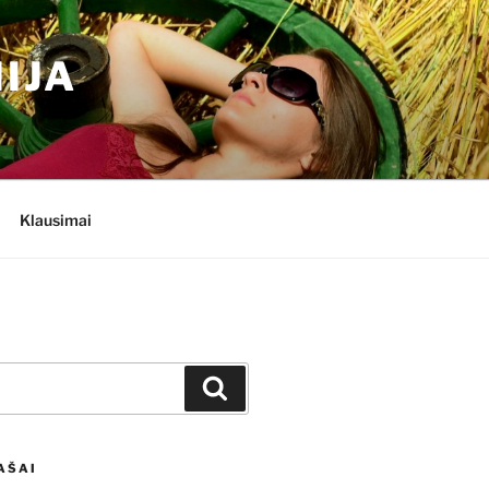
IJA
Klausimai
Ieškoti
AŠAI