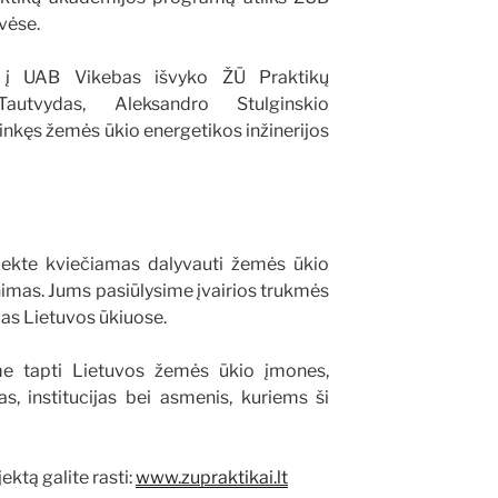
vėse.
s į UAB Vikebas išvyko ŽŪ Praktikų
autvydas, Aleksandro Stulginskio
rinkęs žemės ūkio energetikos inžinerijos
ekte kviečiamas dalyvauti žemės ūkio
unimas. Jums pasiūlysime įvairios trukmės
as Lietuvos ūkiuose.
ame tapti Lietuvos žemės ūkio įmones,
s, institucijas bei asmenis, kuriems ši
ktą galite rasti:
www.zupraktikai.lt