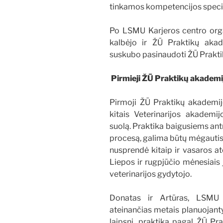
tinkamos kompetencijos specia
Po LSMU Karjeros centro orga
kalbėjo ir ŽŪ Praktikų akad
suskubo pasinaudoti ŽŪ Prakti
Pirmieji ŽŪ Praktikų akademi
Pirmoji ŽŪ Praktikų akademij
kitais Veterinarijos akademij
suolą. Praktika baigusiems an
procesą, galima būtų mėgautis 
nusprendė kitaip ir vasaros at
Liepos ir rugpjūčio mėnesiais 
veterinarijos gydytojo.
Donatas ir Artūras, LSMU 5
ateinančias metais planuojanty
laipsnį, praktiką pagal ŽŪ P