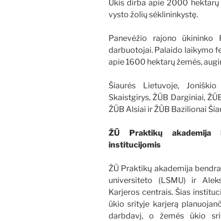
Ūkis dirba apie 2000 hektarų 
vysto žolių sėklininkystę.
Panevėžio rajono ūkininko 
darbuotojai. Palaido laikymo f
apie 1600 hektarų žemės, augin
Šiaurės Lietuvoje, Joniški
Skaistgirys, ŽŪB Darginiai, ŽŪ
ŽŪB Alsiai ir ŽŪB Bazilionai Šiau
ŽŪ Praktikų akademija
be
institucijomis
ŽŪ Praktikų akademija bendra
universiteto (LSMU) ir Alek
Karjeros centrais. Šias instituc
ūkio srityje karjerą planuojan
darbdavį, o žemės ūkio sri