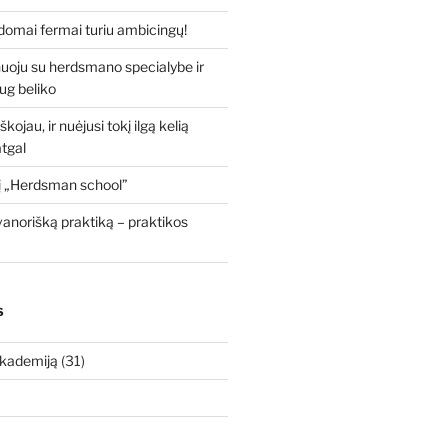
domai fermai turiu ambicingų!
nuoju su herdsmano specialybe ir
ug beliko
kojau, ir nuėjusi tokį ilgą kelią
tgal
 į „Herdsman school”
anorišką praktiką – praktikos
S
akademiją
(31)