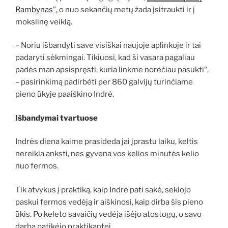
Rambynas”,
o nuo sekančių metų žada įsitraukti ir į
mokslinę veiklą.
– Noriu išbandyti save visiškai naujoje aplinkoje ir tai
padaryti sėkmingai. Tikiuosi, kad ši vasara pagaliau
padės man apsispręsti, kuria linkme norėčiau pasukti“,
– pasirinkimą padirbėti per 860 galvijų turinčiame
pieno ūkyje paaiškino Indrė.
Išbandymai tvartuose
Indrės diena kaime prasideda jai įprastu laiku, keltis
nereikia anksti, nes gyvena vos kelios minutės kelio
nuo fermos.
Tik atvykus į praktiką, kaip Indrė pati sakė, sekiojo
paskui fermos vedėją ir aiškinosi, kaip dirba šis pieno
ūkis. Po keleto savaičių vedėja išėjo atostogų, o savo
darbą patikėjo praktikantei.