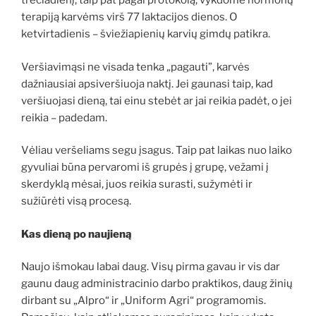
trečiadienį, taip pat pagal protokolą, vykdome hormonų
terapiją karvėms virš 77 laktacijos dienos. O
ketvirtadienis – šviežiapienių karvių gimdų patikra.
Veršiavimąsi ne visada tenka „pagauti”, karvės
dažniausiai apsiveršiuoja naktį. Jei gaunasi taip, kad
veršiuojasi dieną, tai einu stebėt ar jai reikia padėt, o jei
reikia – padedam.
Vėliau veršeliams segu įsagus. Taip pat laikas nuo laiko
gyvuliai būna pervaromi iš grupės į grupę, vežami į
skerdyklą mėsai, juos reikia surasti, sužymėti ir
sužiūrėti visą procesą.
Kas dieną po naujieną
Naujo išmokau labai daug. Visų pirma gavau ir vis dar
gaunu daug administracinio darbo praktikos, daug žinių
dirbant su „Alpro“ ir „Uniform Agri“ programomis.