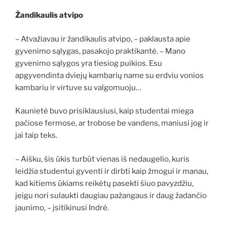
Žandikaulis atvipo
– Atvažiavau ir žandikaulis atvipo, – paklausta apie
gyvenimo sąlygas, pasakojo praktikantė. – Mano
gyvenimo sąlygos yra tiesiog puikios. Esu
apgyvendinta dviejų kambarių name su erdviu vonios
kambariu ir virtuve su valgomuoju…
Kaunietė buvo prisiklausiusi, kaip studentai miega
pačiose fermose, ar trobose be vandens, maniusi jog ir
jai taip teks.
– Aišku, šis ūkis turbūt vienas iš nedaugelio, kuris
leidžia studentui gyventi ir dirbti kaip žmogui ir manau,
kad kitiems ūkiams reikėtų pasekti šiuo pavyzdžiu,
jeigu nori sulaukti daugiau pažangaus ir daug žadančio
jaunimo, – įsitikinusi Indrė.