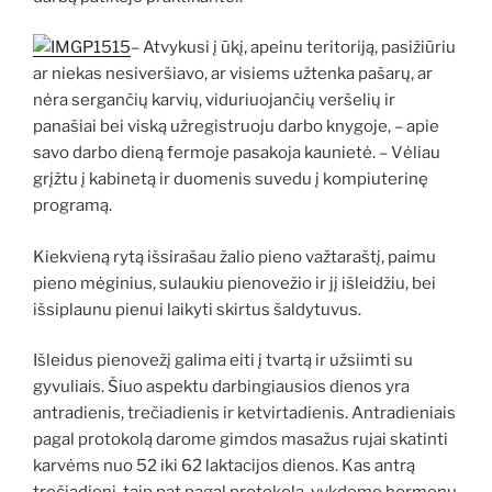
– Atvykusi į ūkį, apeinu teritoriją, pasižiūriu
ar niekas nesiveršiavo, ar visiems užtenka pašarų, ar
nėra sergančių karvių, viduriuojančių veršelių ir
panašiai bei viską užregistruoju darbo knygoje, – apie
savo darbo dieną fermoje pasakoja kaunietė. – Vėliau
grįžtu į kabinetą ir duomenis suvedu į kompiuterinę
programą.
Kiekvieną rytą išsirašau žalio pieno važtaraštį, paimu
pieno mėginius, sulaukiu pienovežio ir jį išleidžiu, bei
išsiplaunu pienui laikyti skirtus šaldytuvus.
Išleidus pienovežį galima eiti į tvartą ir užsiimti su
gyvuliais. Šiuo aspektu darbingiausios dienos yra
antradienis, trečiadienis ir ketvirtadienis. Antradieniais
pagal protokolą darome gimdos masažus rujai skatinti
karvėms nuo 52 iki 62 laktacijos dienos. Kas antrą