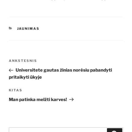
KATEGORIJOS
JAUNIMAS
Navigacija
Ankstesnis
ANKSTESNIS
tarp
įrašas
Universitete gautas žinias norėsiu pabandyti
įrašų
pritaikyti ūkyje
Kitas
KITAS
įrašas
Man patinka melžti karves!
Ieškoti: