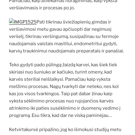
Pamačiau, kaip atliekamas nuraginimas, kaip vyksta
veršiavimasis ir procesas po jo.
Pati tikrinau šviežiapienių gimdas ir
veršiavimosi metu gavau apčiuopti dar negimusį
veršelį, tikrinau veršingumą, susipažinau su fermoje
naudojamais vaistais mastitui, endometritui gydyti,
karvių traukinimui naudojamais preparatais ir panašiai.
Teko gydyti pado pūlingą žaizdą karvei, kas šiek tiek
skiriasi nuo šuniuko ar kačiuko, turint omeny, kad
karvės steriliai neišlaikysi. Pamačiau kaip vyksta
melžimo procesas. Nagų tvarkyti dar neteko, nes kol
kas jos visos tvarkingos. Taip pat dabar žinau kaip
vyksta sėklinimo procesas nuo rujojančios karvės
atrinkimo iki paties susėklinimo ir duomenų vedimo į
programą. Esu tikra, kad dar ne viską paminėjau…
Ketvirtakursė pripažino, jog ko išmokusi studijų metu