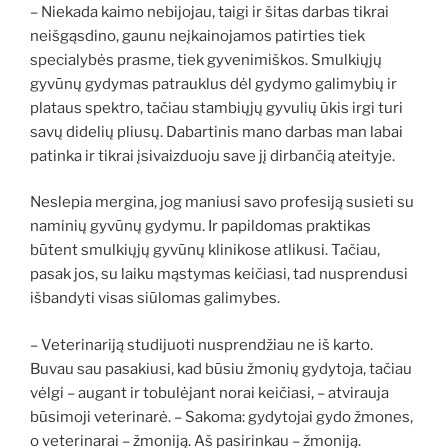
– Niekada kaimo nebijojau, taigi ir šitas darbas tikrai
neišgąsdino, gaunu neįkainojamos patirties tiek
specialybės prasme, tiek gyvenimiškos. Smulkiųjų
gyvūnų gydymas patrauklus dėl gydymo galimybių ir
plataus spektro, tačiau stambiųjų gyvulių ūkis irgi turi
savų didelių pliusų. Dabartinis mano darbas man labai
patinka ir tikrai įsivaizduoju save jį dirbančią ateityje.
Neslepia mergina, jog maniusi savo profesiją susieti su
naminių gyvūnų gydymu. Ir papildomas praktikas
būtent smulkiųjų gyvūnų klinikose atlikusi. Tačiau,
pasak jos, su laiku mąstymas keičiasi, tad nusprendusi
išbandyti visas siūlomas galimybes.
– Veterinariją studijuoti nusprendžiau ne iš karto.
Buvau sau pasakiusi, kad būsiu žmonių gydytoja, tačiau
vėlgi – augant ir tobulėjant norai keičiasi, – atvirauja
būsimoji veterinarė. – Sakoma: gydytojai gydo žmones,
o veterinarai – žmoniją. Aš pasirinkau – žmoniją.