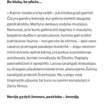
Be klubų, be pliažo…
–
Kaime visada yra ką veikti – juk šitokia graži gamta!
Čia yra gandrų kolonija, kur galima stebėti daugybę
gandralizdžių, Martyno Jankaus sodyba-muziejus,
Nemunas, prie kurio galima eiti degintis ir maudytis,
begalinio dydžio ir grožio pievos, kuriose gali sutikti
įvairiausios faunos – nuo gervės iki stirnos, – apie savo
vasaros pramogas pasakoja studentė. – Jeigu nesinori
minti dviračiu aplink kaimą, yra puikus susisiekimas
autobusais, kuriais nuvažiuoju iki Šilutės, Pagėgių
pasivaikščioti ir apsipirkti. Laisvą savaitgalį išnaudojau
su draugais plaukdama baidarėmis, planuojame Žolinių
savaitgalį praleisti Šventojoje. Na, o jeigu visai
tinginystė užpuola, tai turiu su savimi kompiuterį ir
žiūriu filmus.
Norėjo gydyti žmones, pasirinko – žmoniją