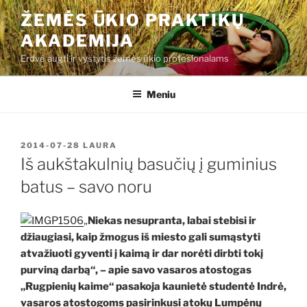
Eiti
ŽEMĖS ŪKIO PRAKTIKŲ
prie
AKADEMIJA
turinio
Erdvė augti ir vystytis žemės ūkio profesionalams
Meniu
PASKELBTA
2014-07-28
LAURA
Iš aukštakulnių basučių į guminius
batus – savo noru
„
Niekas nesupranta, labai stebisi ir
džiaugiasi, kaip žmogus iš miesto gali sumąstyti
atvažiuoti gyventi į kaimą ir dar norėti dirbti tokį
purviną darbą“, – apie savo vasaros atostogas
„Rugpienių kaime“ pasakoja kaunietė studentė Indrė,
vasaros atostogoms pasirinkusi atokų Lumpėnų