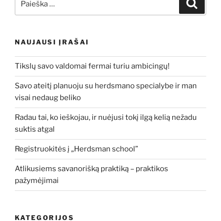
Ieškoti
NAUJAUSI ĮRAŠAI
Tikslų savo valdomai fermai turiu ambicingų!
Savo ateitį planuoju su herdsmano specialybe ir man
visai nedaug beliko
Radau tai, ko ieškojau, ir nuėjusi tokį ilgą kelią nežadu
suktis atgal
Registruokitės į „Herdsman school”
Atlikusiems savanorišką praktiką – praktikos
pažymėjimai
KATEGORIJOS