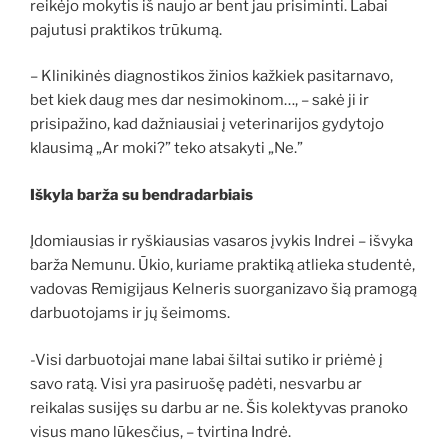
reikėjo mokytis iš naujo ar bent jau prisiminti. Labai
pajutusi praktikos trūkumą.
– Klinikinės diagnostikos žinios kažkiek pasitarnavo,
bet kiek daug mes dar nesimokinom…, – sakė ji ir
prisipažino, kad dažniausiai į veterinarijos gydytojo
klausimą „Ar moki?” teko atsakyti „Ne.”
Iškyla barža su bendradarbiais
Įdomiausias ir ryškiausias vasaros įvykis Indrei – išvyka
barža Nemunu. Ūkio, kuriame praktiką atlieka studentė,
vadovas Remigijaus Kelneris suorganizavo šią pramogą
darbuotojams ir jų šeimoms.
-Visi darbuotojai mane labai šiltai sutiko ir priėmė į
savo ratą. Visi yra pasiruošę padėti, nesvarbu ar
reikalas susijęs su darbu ar ne. Šis kolektyvas pranoko
visus mano lūkesčius, – tvirtina Indrė.