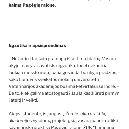
kaimą Pagėgių rajone.
Egzotika ir apsisprendimas
– Nežiūriu į tai, kaip pramogų iškeitimą į darbą. Vasara
ūkyje man yra savotiška egzotika, todėl nekantriai
laukiau mokslo metų pabaigos ir darbo ūkyje pradžios, –
sako Lietuvos sveikatos mokslų universiteto
Veterinarijos akademijos
būsima
ketvirtakursė Indrė. –
Be to, kiek galima atostogauti? Jau laikas žiūrėti pirmyn
į ateitį ir veikti.
Aktyvi studentė,
įsijungusi į
Žemės
ūkio praktikų
akademijos
vykdomą projektą, šią vasarą panoro atlikti
savanorišką praktiką
Pagėgių rajone,
ŽŪK “Lumpėnų