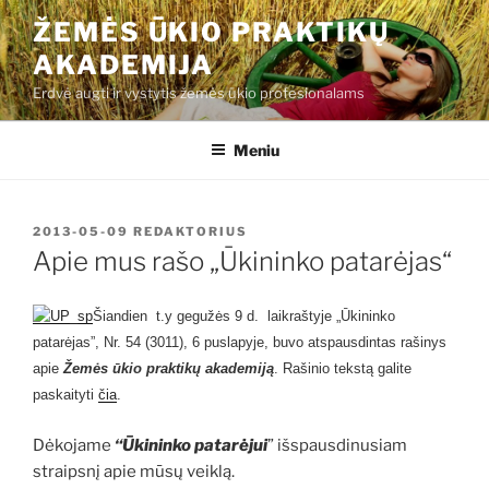
Eiti
ŽEMĖS ŪKIO PRAKTIKŲ
prie
AKADEMIJA
turinio
Erdvė augti ir vystytis žemės ūkio profesionalams
Meniu
PASKELBTA
2013-05-09
REDAKTORIUS
Apie mus rašo „Ūkininko patarėjas“
Šiandien t.y gegužės 9 d. laikraštyje „Ūkininko
patarėjas”, Nr. 54 (3011), 6 puslapyje, buvo atspausdintas rašinys
apie
Žemės ūkio praktikų akademiją
. Rašinio tekstą galite
paskaityti
čia
.
Dėkojame
“Ūkininko patarėjui
” išspausdinusiam
straipsnį apie mūsų veiklą.