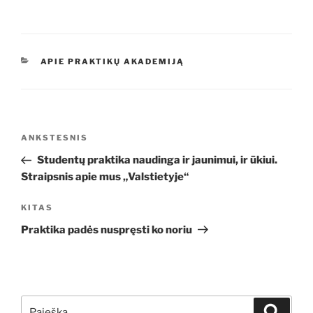
KATEGORIJOS
APIE PRAKTIKŲ AKADEMIJĄ
Navigacija
Ankstesnis
ANKSTESNIS
tarp
įrašas
Studentų praktika naudinga ir jaunimui, ir ūkiui.
įrašų
Straipsnis apie mus „Valstietyje“
Kitas
KITAS
įrašas
Praktika padės nuspręsti ko noriu
Ieškoti:
Ieškoti