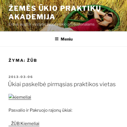
Eiti
ŽEMĖS ŪKIO PRAKTIKŲ
prie
AKADEMIJA
turinio
Erdvė augti ir vystytis žemės ūkio profesionalams
Meniu
ŽYMA:
ŽŪB
PASKELBTA
2013-03-06
Ūkiai paskelbė pirmąsias praktikos vietas
Pasvalio ir Pakruojo rajonų ūkiai:
ŽŪB Kiemeliai