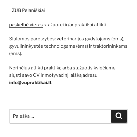
ŽŪB Pelaniškiai
paskelbė vietas
stažuotei ir/ar praktikai atlikti.
Siūlomos pareigybės: veterinarijos gydytojams (oms),
gyvulininkystės technologams (ėms) ir traktorininkams
(ėms).
Norinčius atlikti praktiką arba stažuotis kviečiame
siųsti savo CV ir motyvacinį laišką adresu
info@zupraktikai.lt
Ieškoti:
Ieškoti